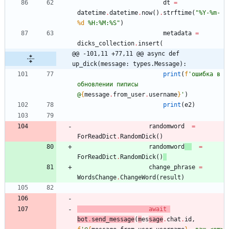
dt
=
datetime
.
datetime
.
now
(
)
.
strftime
(
"
%
Y-
%
m-
%d
%
H:
%
M:
%
S
"
)
metadata
=
dicks_collection
.
insert
(
@@ -101,11 +77,11 @@ async def 
up_dick(message: types.Message):
print
(
f
'
ошибка в 
обновлении пиписы 
@
{
message
.
from_user
.
username
}
'
)
print
(
e2
)
randomword
=
ForReadDict
.
RandomDick
(
)
randomword
=
ForReadDict
.
RandomDick
(
)
change_phrase
=
WordsChange
.
ChangeWord
(
result
)
await
bot
.
send_message
(
m
es
sage
.
chat
.
id
,