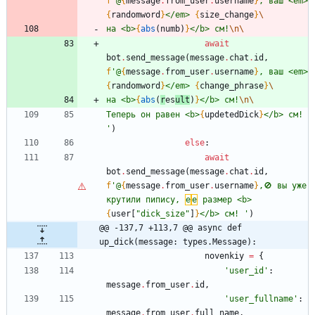
f
'
@
{
message
.
from_user
.
username
}
, ваш <em>
{
randomword
}
</em> 
{
size_change
}
\
на <b>
{
abs
(
numb
)
}
</b> см!
\n
\
await
bot
.
send_message
(
message
.
chat
.
id
,
f
'
@
{
message
.
from_user
.
username
}
, ваш <em>
{
randomword
}
</em> 
{
change_phrase
}
\
на <b>
{
abs
(
r
es
ult
)
}
</b> см!
\n
\
Теперь он равен <b>
{
updetedDick
}
</b> см! 
'
)
else
:
await
bot
.
send_message
(
message
.
chat
.
id
,
f
'
@
{
message
.
from_user
.
username
}
,🚫 вы уже 
крутили пипису, 
е
е
 размер <b>
{
user
[
"
dick_size
"
]
}
</b> см! 
'
)
@@ -137,7 +113,7 @@ async def 
up_dick(message: types.Message):
novenkiy
=
{
'
user_id
'
:
message
.
from_user
.
id
,
'
user_fullname
'
:
message
.
from_user
.
full_name
,