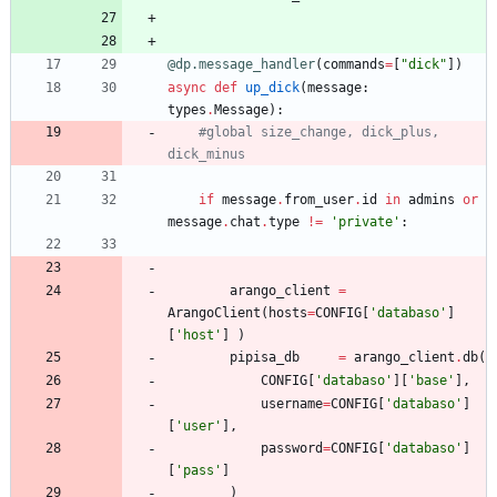
@dp.message_handler
(
commands
=
[
"
dick
"
]
)
async
def
up_dick
(
message
:
types
.
Message
)
:
#global size_change, dick_plus, 
dick_minus
if
message
.
from_user
.
id
in
admins
or
message
.
chat
.
type
!=
'
private
'
:
arango_client
=
ArangoClient
(
hosts
=
CONFIG
[
'
databaso
'
]
[
'
host
'
]
)
pipisa_db
=
arango_client
.
db
(
CONFIG
[
'
databaso
'
]
[
'
base
'
]
,
username
=
CONFIG
[
'
databaso
'
]
[
'
user
'
]
,
password
=
CONFIG
[
'
databaso
'
]
[
'
pass
'
]
)