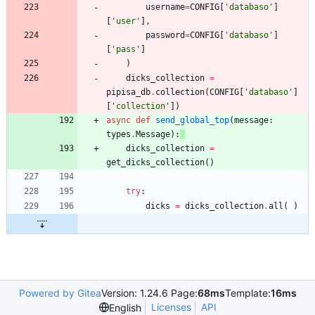
username
=
CONFIG
[
'
databaso
'
]
[
'
user
'
]
,
password
=
CONFIG
[
'
databaso
'
]
[
'
pass
'
]
)
dicks_collection
=
pipisa_db
.
collection
(
CONFIG
[
'
databaso
'
]
[
'
collection
'
]
)
async
def
send_global_top
(
message
:
types
.
Message
)
:
dicks_collection
=
get_dicks_collection
(
)
try
:
dicks
=
dicks_collection
.
all
(
)
Powered by Gitea
Version: 1.24.6 Page:
68ms
Template:
16ms
Licenses
API
English