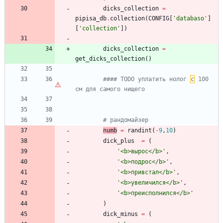
dicks_collection
=
pipisa_db
.
collection
(
CONFIG
[
'
databaso
'
]
[
'
collection
'
]
)
dicks_collection
=
get_dicks_collection
(
)
#### TODO уплатить нолог 
с
 100 
см для самого нищего
# рандомайзер
numb
=
randint
(
-
9
,
10
)
dick_plus
=
(
'
<b>вырос</b>
'
,
'
<b>подрос</b>
'
,
'
<b>привстал</b>
'
,
'
<b>увеличился</b>
'
,
'
<b>преисполнился</b>
'
)
dick_minus
=
(