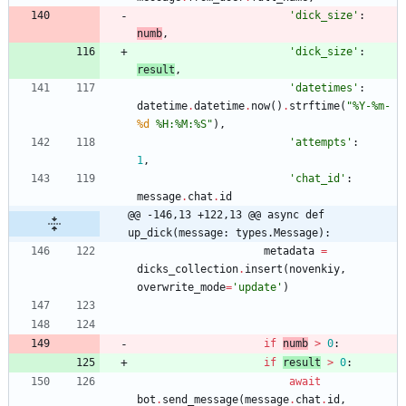
'
dick_size
'
:
numb
,
'
dick_size
'
:
result
,
'
datetimes
'
:
datetime
.
datetime
.
now
(
)
.
strftime
(
"
%
Y-
%
m-
%d
%
H:
%
M:
%
S
"
)
,
'
attempts
'
:
1
,
'
chat_id
'
:
message
.
chat
.
id
@@ -146,13 +122,13 @@ async def 
up_dick(message: types.Message):
metadata
=
dicks_collection
.
insert
(
novenkiy
,
overwrite_mode
=
'
update
'
)
if
numb
>
0
:
if
result
>
0
:
await
bot
.
send_message
(
message
.
chat
.
id
,