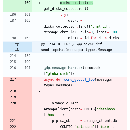
dicks_collection
=
get_dicks_collection
(
)
try
:
dicks
=
dicks_collection
.
find
(
{
'
chat_id
'
:
message
.
chat
.
id
}
,
skip
=
0
,
limit
=
1100
)
dicks
=
[
d
for
d
in
dicks
]
@@ -214,16 +189,8 @@ async def 
send_topchat(message: types.Message):
@dp.message_handler
(
commands
=
[
"
globaldick
"
]
)
async
def
send_global_top
(
message
:
types
.
Message
)
:
arango_client
=
ArangoClient
(
hosts
=
CONFIG
[
'
databaso
'
]
[
'
host
'
]
)
pipisa_db
=
arango_client
.
db
(
CONFIG
[
'
databaso
'
]
[
'
base
'
]
,