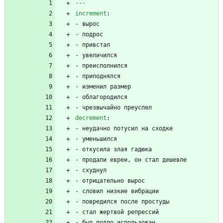
---
increment
:
- 
вырос
- 
подрос
- 
привстал
- 
увеличился
- 
преисполнился
- 
приподнялся
- 
изменил размер
- 
облагородился
- 
чрезвычайно преуспел
decrement
:
- 
неудачно потусил на сходке
- 
уменьшился
- 
откусила злая гадюка
- 
продали евреи, он стал дешевле
- 
схуднул
- 
отрицательно вырос
- 
словил низкие вибрации
- 
повредился после простуды
- 
стал жертвой репрессий
- 
был подло использован