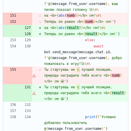
f
'
@
{
message
.
from_user
.
username
}
, ваш 
писюн показал головку 🚀
\n
\
на <b>
{
abs
(
numb
)
}
</b> см!
\n
\
Теперь он равен <b>
{
numb
}
</b> см!
'
)
на <b>
{
abs
(
result
)
}
</b> см!
\n
\
Теперь он равен <b>
{
result
}
</b> см!
'
)
else
:
await
bot
.
send_message
(
message
.
chat
.
id
,
f
'
@
{
message
.
from_user
.
username
}
, добро 
пожаловать в игру!🚀
\n
\
Ты стартуешь не 
с
 лучшей позиции, 
природа наградила тебя всего <b>
{
numb
}
</b> см 😬
'
)
Ты стартуешь не 
с
 лучшей позиции, 
природа наградила тебя всего <b>
{
result
}
</b> см 😬
'
)
print
(
f
'
Успешно 
добавлен пользователь 
@
{
message
.
from_user
.
username
}
'
)