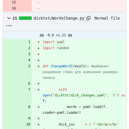
Normal file
21
dicktxt/WordsChange.py
@@ -0,0 +1,21 @@
import
yaml
import
random
def
ChangeWord
(
result
)
:
#выбирает 
рандомное слово для изменения размера 
пиписы
with
open
(
"
dicktxt/dick_changes.yaml
"
,
'
r
'
)
as
f
:
words
=
yaml
.
load
(
f
,
Loader
=
yaml
.
Loader
)
dick_inc
=
(
f
'
<b>
{
w
}
</b>
'