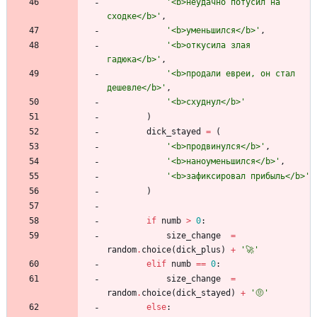
'
<b>неудачно потусил на 
сходке</b>
'
,
'
<b>уменьшился</b>
'
,
'
<b>откусила злая 
гадюка</b>
'
,
'
<b>продали евреи, он стал 
дешевле</b>
'
,
'
<b>схуднул</b>
'
)
dick_stayed
=
(
'
<b>продвинулся</b>
'
,
'
<b>наноуменьшился</b>
'
,
'
<b>зафиксировал прибыль</b>
'
)
if
numb
>
0
:
size_change
=
random
.
choice
(
dick_plus
)
+
'
🚀
'
elif
numb
==
0
:
size_change
=
random
.
choice
(
dick_stayed
)
+
'
🤨
'
else
: