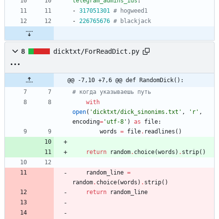
telegram_admins_ids
:
- 
317051301
# hogweed1
- 
226765676
# blackjack
8
dicktxt/ForReadDict.py
@@ -7,10 +7,6 @@ def RandomDick():
# когда указываешь путь
with
open
(
'
dicktxt/dick_sinonims.txt
'
,
'
r
'
,
encoding
=
'
utf-8
'
)
as
file
:
words
=
file
.
readlines
(
)
return
random
.
choice
(
words
)
.
strip
(
)
random_line
=
random
.
choice
(
words
)
.
strip
(
)
return
random_line