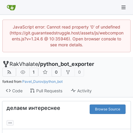
JavaScript error: Cannot read property '0' of undefined
(https://git.guaranteedstruggle.host/assets/js/webcompon
ents.js?v=1.24.6 @ 10:35946). Open browser console to
see more details.
RakVhalate
/
python_bot_exporter
1
0
0
forked from
Pavel_Durov/python_bot
Code
Pull Requests
Activity
делаем интереснее
Browse Source
...