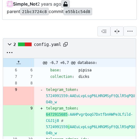
Simple_Not
parent
commit
21bc3724c8
e55b1c54d8
2
config.yaml
@@ -6,7 +6,7 @@ databaso:
base
:
pipisa
collection
:
dicks
telegram_token
:
5724991559
:
AAEuLvpLsgP6LHRGMSyFtQLlR5qPQU
O4b_w
telegram_token
:
6472915685
:
AAHPvgrQoqG7DxtfbnHWPe3Lfild-
CGJ1j8
# 
5724991559
:
AAEuLvpLsgP6LHRGMSyFtQLlR5qPQU
O4b_w