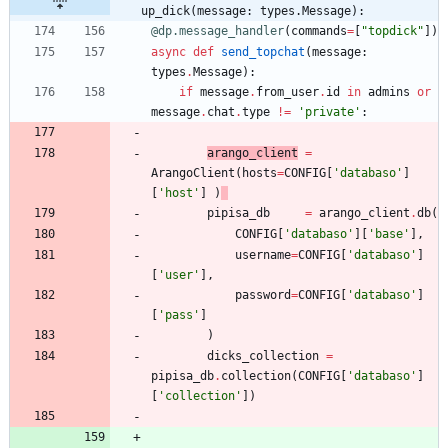
up_dick(message: types.Message):
@dp.message_handler
(
commands
=
[
"
topdick
"
]
)
async
def
send_topchat
(
message
:
types
.
Message
)
:
if
message
.
from_user
.
id
in
admins
or
message
.
chat
.
type
!=
'
private
'
:
arango_client
=
ArangoClient
(
hosts
=
CONFIG
[
'
databaso
'
]
[
'
host
'
]
)
pipisa_db
=
arango_client
.
db
(
CONFIG
[
'
databaso
'
]
[
'
base
'
]
,
username
=
CONFIG
[
'
databaso
'
]
[
'
user
'
]
,
password
=
CONFIG
[
'
databaso
'
]
[
'
pass
'
]
)
dicks_collection
=
pipisa_db
.
collection
(
CONFIG
[
'
databaso
'
]
[
'
collection
'
]
)