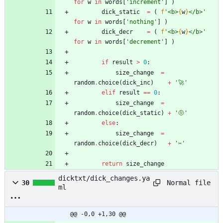
for
w
in
words
[
'
increment
'
]
)
dick_static
=
(
f
'
<b>
{
w
}
</b>
'
for
w
in
words
[
'
nothing
'
]
)
dick_decr
=
(
f
'
<b>
{
w
}
</b>
'
for
w
in
words
[
'
decrement
'
]
)
if
result
>
0
:
size_change
=
random
.
choice
(
dick_inc
)
+
'
🚀
'
elif
result
==
0
:
size_change
=
random
.
choice
(
dick_static
)
+
'
🤨
'
else
:
size_change
=
random
.
choice
(
dick_decr
)
+
'
✂
'
return
size_change
dicktxt/dick_changes.ya
Normal file
30
ml
@@ -0,0 +1,30 @@