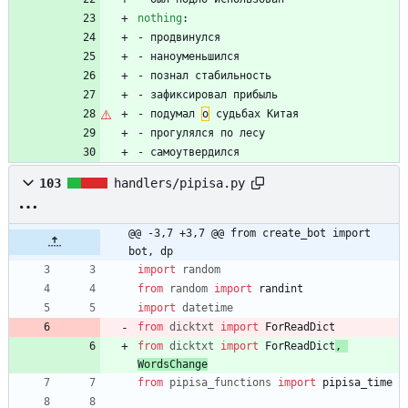
nothing
:
- 
продвинулся
- 
наноуменьшился
- 
познал стабильность
- 
зафиксировал прибыль
- 
подумал 
о
 судьбах Китая
- 
прогулялся по лесу
- 
самоутвердился
103
handlers/pipisa.py
@@ -3,7 +3,7 @@ from create_bot import 
bot, dp
import
random
from
random
import
randint
import
datetime
from
dicktxt
import
ForReadDict
from
dicktxt
import
ForReadDict
,
WordsChange
from
pipisa_functions
import
pipisa_time