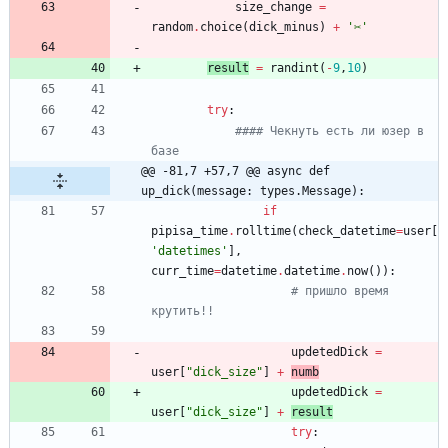
size_change
=
random
.
choice
(
dick_minus
)
+
'
✂
'
result
=
randint
(
-
9
,
10
)
try
:
#### Чекнуть есть ли юзер в 
базе
@@ -81,7 +57,7 @@ async def 
up_dick(message: types.Message):
if
pipisa_time
.
rolltime
(
check_datetime
=
user
[
'
datetimes
'
]
,
curr_time
=
datetime
.
datetime
.
now
(
)
)
:
# пришло время 
крутить!!
updetedDick
=
user
[
"
dick_size
"
]
+
numb
updetedDick
=
user
[
"
dick_size
"
]
+
result
try
: