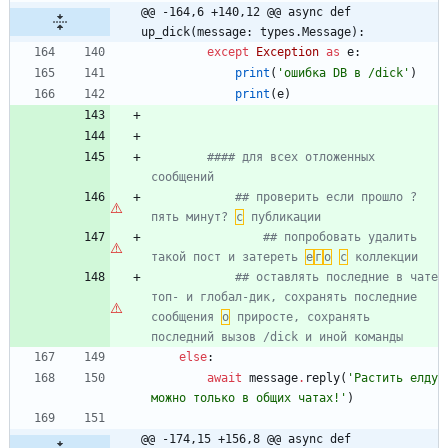
@@ -164,6 +140,12 @@ async def 
up_dick(message: types.Message):
except
Exception
as
e
:
print
(
'
ошибка DB в /dick
'
)
print
(
e
)
#### для всех отложенных 
сообщений
## проверить если прошло ?
пять минут? 
с
 публикации
## попробовать удалить 
такой пост и затереть 
е
г
о
с
 коллекции
## оставлять последние в чате 
топ- и глобал-дик, сохранять последние 
сообщения 
о
 приросте, сохранять 
последний вызов /dick и иной команды
else
:
await
message
.
reply
(
'
Растить елду 
можно только в общих чатах!
'
)
@@ -174,15 +156,8 @@ async def 