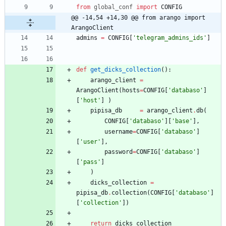
from
global_conf
import
CONFIG
@@ -14,54 +14,30 @@ from arango import 
ArangoClient
admins
=
CONFIG
[
'
telegram_admins_ids
'
]
def
get_dicks_collection
(
)
:
arango_client
=
ArangoClient
(
hosts
=
CONFIG
[
'
databaso
'
]
[
'
host
'
]
)
pipisa_db
=
arango_client
.
db
(
CONFIG
[
'
databaso
'
]
[
'
base
'
]
,
username
=
CONFIG
[
'
databaso
'
]
[
'
user
'
]
,
password
=
CONFIG
[
'
databaso
'
]
[
'
pass
'
]
)
dicks_collection
=
pipisa_db
.
collection
(
CONFIG
[
'
databaso
'
]
[
'
collection
'
]
)
return
dicks_collection